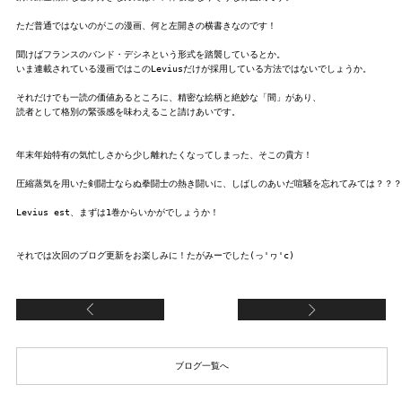
ただ普通ではないのがこの漫画、何と左開きの横書きなのです！

聞けばフランスのバンド・デシネという形式を踏襲しているとか。

いま連載されている漫画ではこのLeviusだけが採用している方法ではないでしょうか。

それだけでも一読の価値あるところに、精密な絵柄と絶妙な「間」があり、

読者として格別の緊張感を味わえること請けあいです。

年末年始特有の気忙しさから少し離れたくなってしまった、そこの貴方！

圧縮蒸気を用いた剣闘士ならぬ拳闘士の熱き闘いに、しばしのあいだ喧騒を忘れてみては？？？

Levius est、まずは1巻からいかがでしょうか！

『★━━a(●･ω･)happy(●･∀･●)new(･ω･●)yea
of
ブログ一覧へ