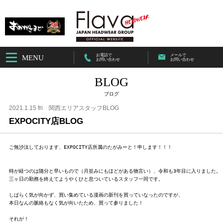
お電話で
メールで
MENU
お問い合わせ
お問い合わせ
BLOG
ブログ
2021.1.15 fri
関西エリアスタッフBLOG
EXPOCITY店BLOG
ご無沙汰しております、EXPOCITY店所属のたがみーと！申します！！！

時が経つのは随分と早いもので（月並みにもほどがある物言い）、令和も3年目に入りました。

三ヶ日の勤務を終えてようやくひと息ついているスタッフ一同です。

しばらく気が向かず、買い集めている漫画の新刊を買っていなったのですが、

本日なんの脈絡もなく気が向いたため、買って参りました！

それが！
