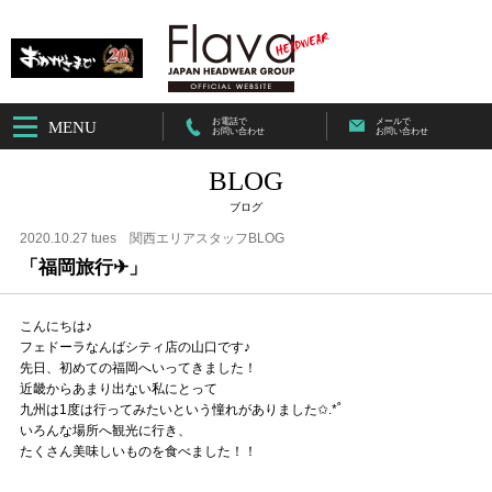
お電話で
メールで
MENU
お問い合わせ
お問い合わせ
BLOG
ブログ
2020.10.27 tues
関西エリアスタッフBLOG
「福岡旅行✈︎」
こんにちは♪
フェドーラなんばシティ店の山口です♪
先日、初めての福岡へいってきました！
近畿からあまり出ない私にとって
九州は1度は行ってみたいという憧れがありました✩.*˚
いろんな場所へ観光に行き、
たくさん美味しいものを食べました！！