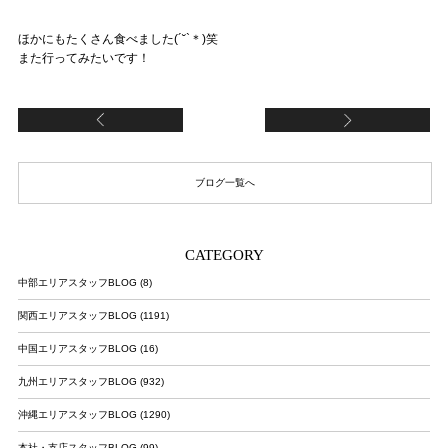
ほかにもたくさん食べました(´˘`＊)笑
また行ってみたいです！
スニーカー
八
ブログ一覧へ
CATEGORY
中部エリアスタッフBLOG (8)
関西エリアスタッフBLOG (1191)
中国エリアスタッフBLOG (16)
九州エリアスタッフBLOG (932)
沖縄エリアスタッフBLOG (1290)
本社・支店スタッフBLOG (99)