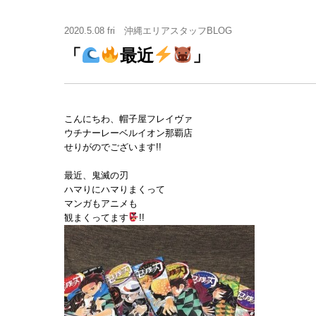
2020.5.08 fri
沖縄エリアスタッフBLOG
「
最近
」
こんにちわ、帽子屋フレイヴァ
ウチナーレーベルイオン那覇店
せりがのでございます!!
最近、鬼滅の刃
ハマりにハマりまくって
マンガもアニメも
観まくってます
!!