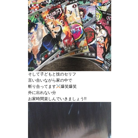
そして子どもと技のセリフ
言い合いながら家の中で
斬り合ってます
爆笑爆笑
外に出れない分
お家時間楽しんでいきましょう‪!!