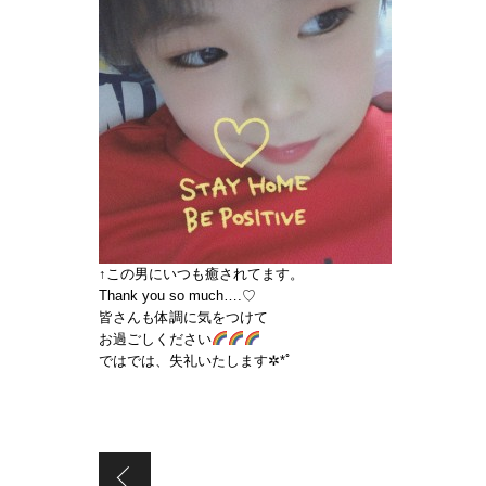
↑この男にいつも癒されてます。
Thank you so much….♡
皆さんも体調に気をつけて
お過ごしください
ではでは、失礼いたします✲*ﾟ
『わんこ』