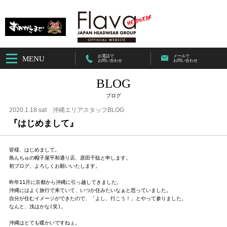
お電話で
メールで
MENU
お問い合わせ
お問い合わせ
BLOG
ブログ
2020.1.18 sat
沖縄エリアスタッフBLOG
『はじめまして』
皆様、はじめまして。

島んちゅの帽子屋平和通り店、原田千聡と申します。

初ブログ、よろしくお願いいたします。

昨年11月に京都から沖縄に引っ越してきました。

沖縄にはよく旅行で来ていて、いつか住みたいなぁと思っていました。

自分が住むイメージができたので、「よし、行こう！」とやって参りました。

なんと、浅はかな(笑)。

沖縄はとても暖かいですねぇ。
