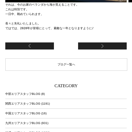
それは、今のお家のベランダから海が見えることです。

これは特別です。

一日中、眺めていられます。

長々と失礼いたしました。

ではでは、2020年が皆様にとって、素敵な一年となりますように♪
『名護珍動物Part1』
次
ブログ一覧へ
CATEGORY
中部エリアスタッフBLOG (8)
関西エリアスタッフBLOG (1191)
中国エリアスタッフBLOG (16)
九州エリアスタッフBLOG (931)