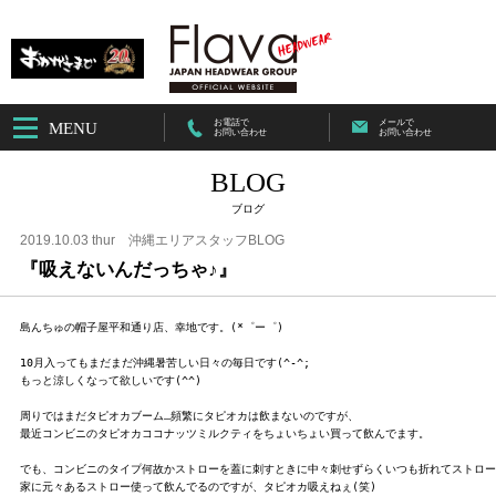
お電話で
メールで
MENU
お問い合わせ
お問い合わせ
BLOG
ブログ
2019.10.03 thur
沖縄エリアスタッフBLOG
『吸えないんだっちゃ♪』
島んちゅの帽子屋平和通り店、幸地です。(*゜ー゜)ゞ

10月入ってもまだまだ沖縄暑苦しい日々の毎日です(^-^;

もっと涼しくなって欲しいです(^^)

周りではまだタピオカブーム…頻繁にタピオカは飲まないのですが、

最近コンビニのタピオカココナッツミルクティをちょいちょい買って飲んでます。

でも、コンビニのタイプ何故かストローを蓋に刺すときに中々刺せずらくいつも折れてストローを
家に元々あるストロー使って飲んでるのですが、タピオカ吸えねぇ(笑)
