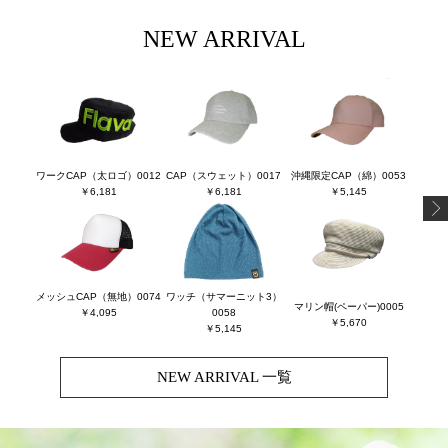
NEW ARRIVAL
ワークCAP（太ロゴ）0012
CAP（スウェット）0017
沖縄限定CAP（綿）0053
ロー
￥6,181
￥6,181
￥5,145
メッシュCAP（無地）0074
ワッチ（サマーニット3）
マリン帽(ペーパー)0005
￥4,095
0058
￥5,670
￥5,145
NEW ARRIVAL 一覧