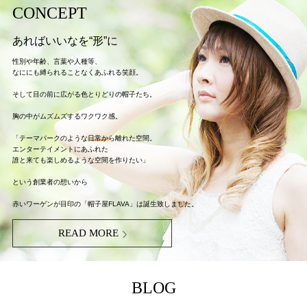
CONCEPT
あればいいなを“形”に
性別や年齢、言葉や人種等、
なににも縛られることなくあふれる笑顔。
そして目の前に広がる色とりどりの帽子たち。
胸の中がムズムズするワクワク感。
「テーマパークのような日常から離れた空間。
エンターテイメントにあふれた
誰と来ても楽しめるような空間を作りたい」
という創業者の想いから
赤いワーゲンが目印の「帽子屋FLAVA」は誕生致しました。
READ MORE
BLOG