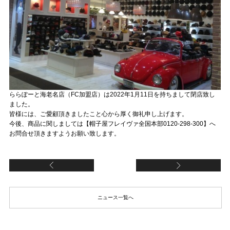
ららぽーと海老名店（FC加盟店）は2022年1月11日を持ちまして閉店致し
ました。
皆様には、ご愛顧頂きましたこと心から厚く御礼申し上げます。
今後、商品に関しましては【帽子屋フレイヴァ全国本部0120-298-300】へ
お問合せ頂きますようお願い致します。
【Flava Sunglass カーニバルパーク美浜店
【
ニュース一覧へ