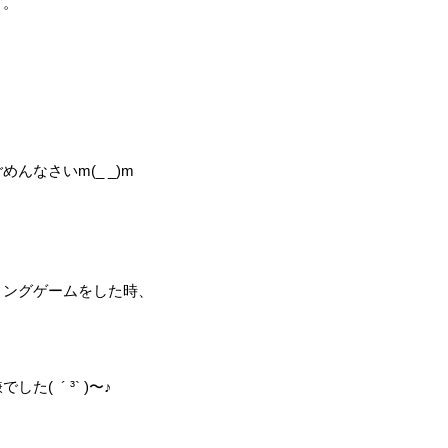
す。
なさいm(_ _)m
ィングゲームをした時、
 ´ ³` )〜♪