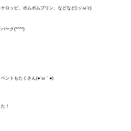
ロッピ、ポムポムプリン、などなど(っ´ω`c)
ク(*^^*)
ントもたくさん(●´ω｀●)
した！