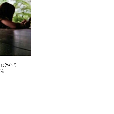
/ω＼*)
真を…