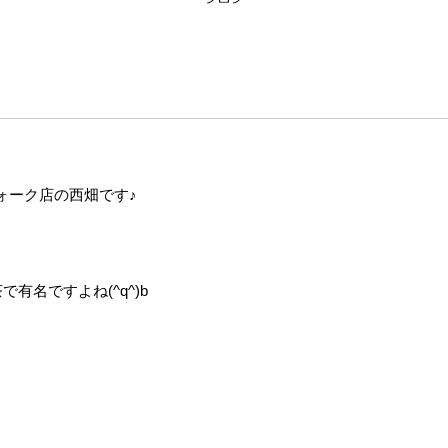
ォーク店の西畑です♪
名ですよね(^q^)b