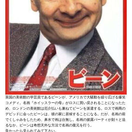
英国の美術館の学芸員であるビーンが、アメリカで大騒動を繰り広げる爆笑
コメディ。名画『ホイッスラーの母』がロスに買い戻されることになったた
め、ロンドンの美術館は厄介払いも兼ねてビーンを派遣する。ロスで画商の
デビッドに会ったビーンは、彼の家に居候することになる。だが、名画の前
でくしゃみをしたため、鼻水で画は台無し。名画の披露パーティが刻々と迫
るなか、ビーンは奇想天外な方法で名画の復元を行う。
良かったら見られてみて下さい。