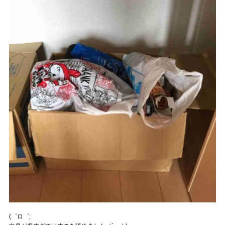
(゜ロ゜;