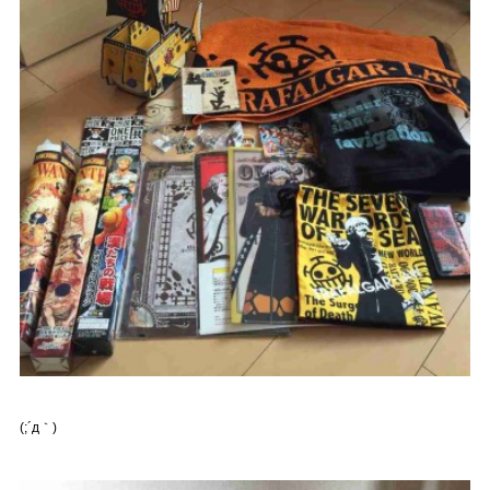
(;´д｀)