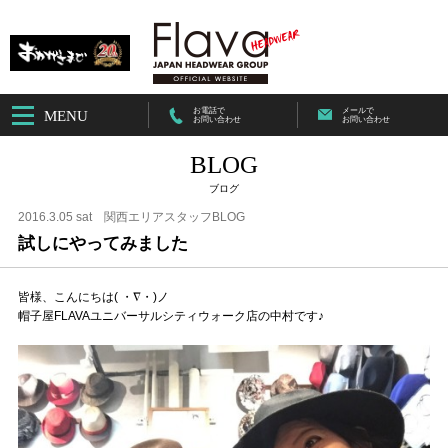
お電話で
メールで
MENU
お問い合わせ
お問い合わせ
BLOG
ブログ
2016.3.05 sat
関西エリアスタッフBLOG
試しにやってみました
皆様、こんにちは( ・∇・)ノ
帽子屋FLAVAユニバーサルシティウォーク店の中村です♪