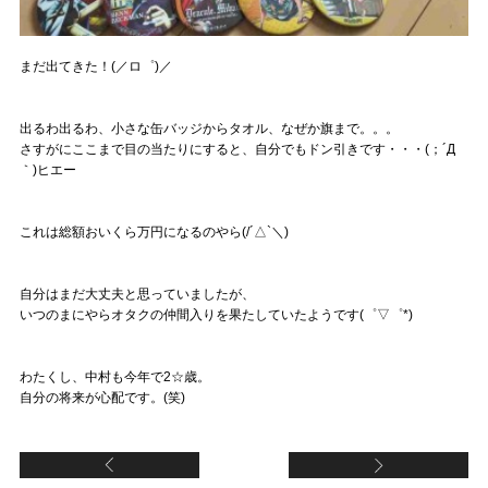
まだ出てきた！(／ロ゜)／
出るわ出るわ、小さな缶バッジからタオル、なぜか旗まで。。。
さすがにここまで目の当たりにすると、自分でもドン引きです・・・(；´Д
｀)ヒエー
これは総額おいくら万円になるのやら(/´△`＼)
自分はまだ大丈夫と思っていましたが、
いつのまにやらオタクの仲間入りを果たしていたようです(゜▽゜*)
わたくし、中村も今年で2☆歳。
自分の将来が心配です。(笑)
バレンタインデー
サ