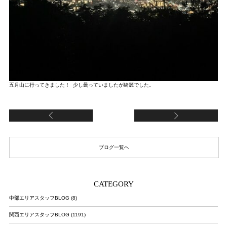
五月山に行ってきました！ 少し曇っていましたが綺麗でした。
土用の丑の日
♡
ブログ一覧へ
CATEGORY
中部エリアスタッフBLOG (8)
関西エリアスタッフBLOG (1191)